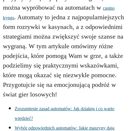
można wypróbować na automatach w
casino
. Automaty to jedna z najpopularniejszych
kyngs
form rozrywki w kasynach, a z odpowiednimi
strategiami można zwiększyć swoje szanse na
wygraną. W tym artykule omówimy różne
podejścia, które pomogą Wam w grze, a także
podzielimy się praktycznymi wskazówkami,
które mogą okazać się niezwykle pomocne.
Przygotujcie się na emocjonującą podróż w
świat gier losowych!
Zrozumienie zasad automatów: Jak działają i co warto
wiedzieć?
Wybór odpowiednich automatów: Jakie maszyny dają