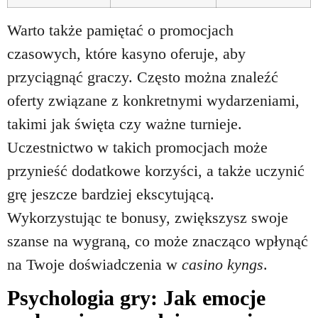
Warto także pamiętać o promocjach
czasowych, które kasyno oferuje, aby
przyciągnąć graczy. Często można znaleźć
oferty związane z konkretnymi wydarzeniami,
takimi jak święta czy ważne turnieje.
Uczestnictwo w takich promocjach może
przynieść dodatkowe korzyści, a także uczynić
grę jeszcze bardziej ekscytującą.
Wykorzystując te bonusy, zwiększysz swoje
szanse na wygraną, co może znacząco wpłynąć
na Twoje doświadczenia w
casino kyngs
.
Psychologia gry: Jak emocje