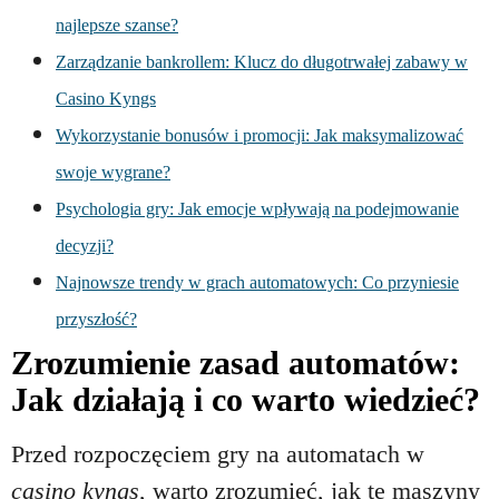
najlepsze szanse?
Zarządzanie bankrollem: Klucz do długotrwałej zabawy w
Casino Kyngs
Wykorzystanie bonusów i promocji: Jak maksymalizować
swoje wygrane?
Psychologia gry: Jak emocje wpływają na podejmowanie
decyzji?
Najnowsze trendy w grach automatowych: Co przyniesie
przyszłość?
Zrozumienie zasad automatów:
Jak działają i co warto wiedzieć?
Przed rozpoczęciem gry na automatach w
casino kyngs
, warto zrozumieć, jak te maszyny