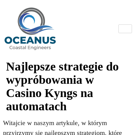
Najlepsze strategie do
wypróbowania w
Casino Kyngs na
automatach
Witajcie w naszym artykule, w którym
przyjrzymy się najlepszym strategiom, które