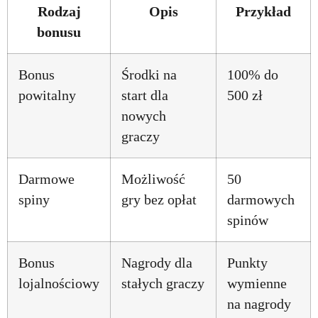
Rodzaj
Opis
Przykład
bonusu
Bonus
Środki na
100% do
powitalny
start dla
500 zł
nowych
graczy
Darmowe
Możliwość
50
spiny
gry bez opłat
darmowych
spinów
Bonus
Nagrody dla
Punkty
lojalnościowy
stałych graczy
wymienne
na nagrody