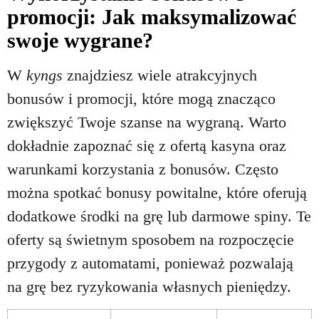
promocji: Jak maksymalizować
swoje wygrane?
W
kyngs
znajdziesz wiele atrakcyjnych
bonusów i promocji, które mogą znacząco
zwiększyć Twoje szanse na wygraną. Warto
dokładnie zapoznać się z ofertą kasyna oraz
warunkami korzystania z bonusów. Często
można spotkać bonusy powitalne, które oferują
dodatkowe środki na grę lub darmowe spiny. Te
oferty są świetnym sposobem na rozpoczęcie
przygody z automatami, ponieważ pozwalają
na grę bez ryzykowania własnych pieniędzy.