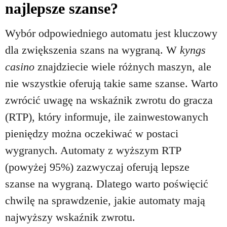
najlepsze szanse?
Wybór odpowiedniego automatu jest kluczowy
dla zwiększenia szans na wygraną. W
kyngs
casino
znajdziecie wiele różnych maszyn, ale
nie wszystkie oferują takie same szanse. Warto
zwrócić uwagę na wskaźnik zwrotu do gracza
(RTP), który informuje, ile zainwestowanych
pieniędzy można oczekiwać w postaci
wygranych. Automaty z wyższym RTP
(powyżej 95%) zazwyczaj oferują lepsze
szanse na wygraną. Dlatego warto poświęcić
chwilę na sprawdzenie, jakie automaty mają
najwyższy wskaźnik zwrotu.